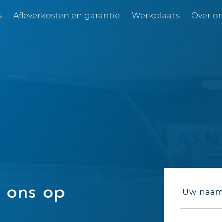
s
Afleverkosten en garantie
Werkplaats
Over o
 ons op
Uw naam