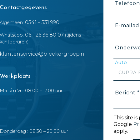
Telefoo
Contactgegevens
0541 – 531 990
Algemeen:
E-mailad
06 - 26 36 80 07
Whatsapp:
(tijdens
kantooruren)
Onderwe
klantenservice@bleekergroep.nl
Auto
Werkplaats
Ma t/m Vr : 08.00 – 17.00 uur
Bericht *
This site 
Google
Pr
apply.
Donderdag : 08.30 – 20.00 uur