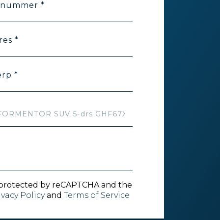
nnummer *
res *
rp *
is protected by reCAPTCHA and the
ivacy Policy
and
Terms of Service