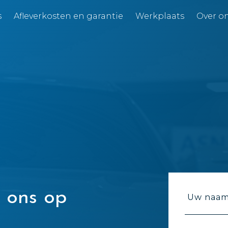
s
Afleverkosten en garantie
Werkplaats
Over o
 ons op
Uw naam