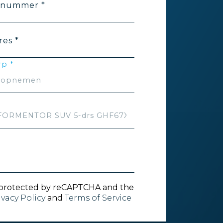
nnummer *
res *
p *
is protected by reCAPTCHA and the
ivacy Policy
and
Terms of Service