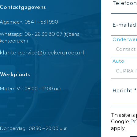
Telefoo
Contactgegevens
0541 – 531 990
Algemeen:
E-mailad
06 - 26 36 80 07
Whatsapp:
(tijdens
Onderwer
kantooruren)
klantenservice@bleekergroep.nl
Auto
Werkplaats
Ma t/m Vr : 08.00 – 17.00 uur
Bericht *
This site 
Google
Pr
apply.
Donderdag : 08.30 – 20.00 uur