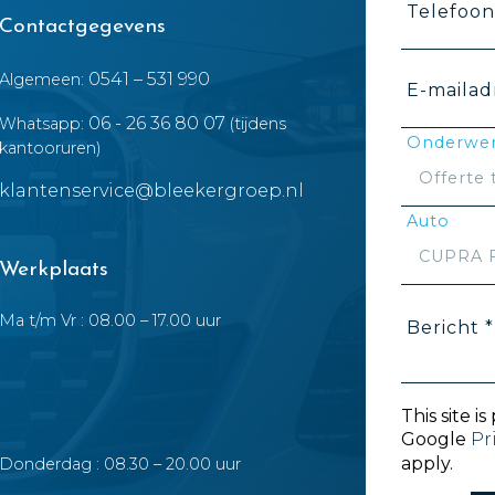
Telefoo
Contactgegevens
0541 – 531 990
Algemeen:
E-mailad
06 - 26 36 80 07
Whatsapp:
(tijdens
Onderwer
kantooruren)
klantenservice@bleekergroep.nl
Auto
Werkplaats
Ma t/m Vr : 08.00 – 17.00 uur
Bericht *
This site 
Google
Pr
apply.
Donderdag : 08.30 – 20.00 uur