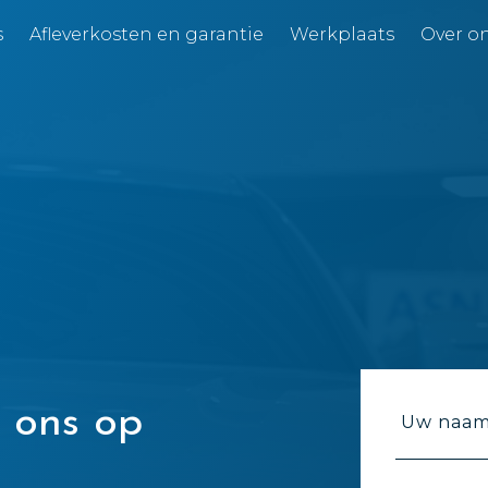
s
Afleverkosten en garantie
Werkplaats
Over o
 ons op
Uw naam