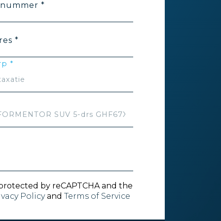
nnummer *
res *
p *
is protected by reCAPTCHA and the
ivacy Policy
and
Terms of Service