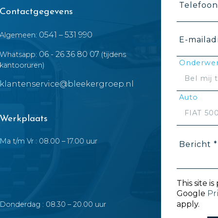
Telefoo
Contactgegevens
0541 – 531 990
Algemeen:
E-mailad
06 - 26 36 80 07
Whatsapp:
(tijdens
Onderwer
kantooruren)
klantenservice@bleekergroep.nl
Auto
Werkplaats
Ma t/m Vr : 08.00 – 17.00 uur
Bericht *
This site 
Google
Pr
apply.
Donderdag : 08.30 – 20.00 uur