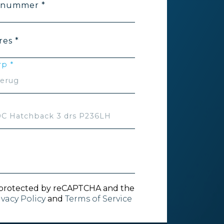
nnummer *
res *
p *
is protected by reCAPTCHA and the
ivacy Policy
and
Terms of Service