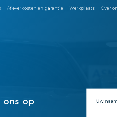
s
Afleverkosten en garantie
Werkplaats
Over o
 ons op
Uw naam