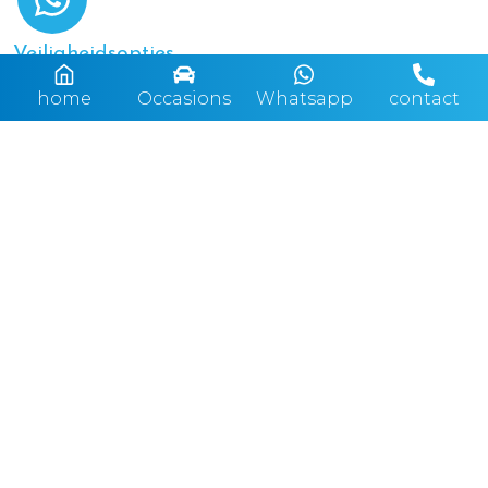
Veiligheidsopties
Airbag Bestuurder
home
Occasions
Whatsapp
contact
Airbag Passagier
Airbag, zijdelings voor 2x
Centrale deurvergrendeling, afstandbediend
Gordijn/hoofd airbags achter
Gordijn/hoofd airbags voor
Knieairbag voor
Techniek
ABS
ASR Anti doorslip regeling
Bandenspanningscontrole
Boordcomputer
EBD
Elektrische ramen voor