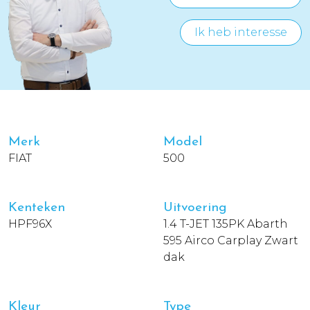
Ik heb interesse
Merk
Model
FIAT
500
Kenteken
Uitvoering
HPF96X
1.4 T-JET 135PK Abarth
595 Airco Carplay Zwart
dak
Kleur
Type