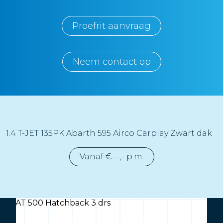
Proefrit aanvraag
Neem contact op
1.4 T-JET 135PK Abarth 595 Airco Carplay Zwart dak
Vanaf € --,- p.m.