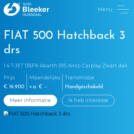
Menu
FIAT 500 Hatchback 3
drs
1.4 T-JET 135PK Abarth 595 Airco Carplay Zwart dak
Prijs
Maandelijks
Transmissie
€ 16.900
v.a. € --
Handgeschakeld
Meer informatie
Ik heb interesse