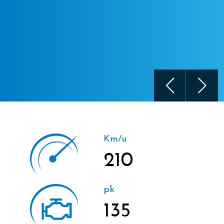
Km/u
210
pk
135