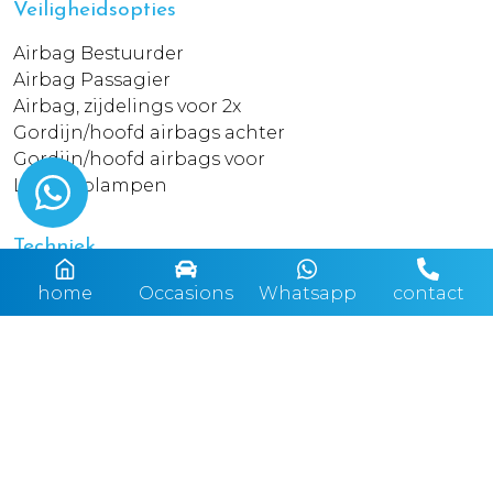
Veiligheidsopties
Airbag Bestuurder
Airbag Passagier
Airbag, zijdelings voor 2x
Gordijn/hoofd airbags achter
Gordijn/hoofd airbags voor
LED-koplampen
Techniek
ABS
home
Occasions
Whatsapp
contact
Achteruit rij camera
ASR Anti doorslip regeling
Automatisch dimmende binnenspiegel
Bandenspanningscontrole
Boordcomputer
Cruise control
EBD