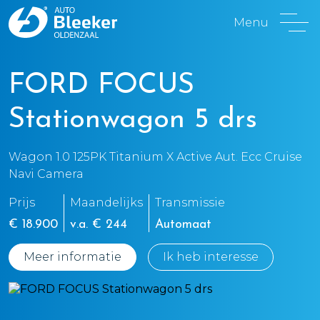
Menu
FORD FOCUS
Stationwagon 5 drs
Wagon 1.0 125PK Titanium X Active Aut. Ecc Cruise
Navi Camera
Prijs
Maandelijks
Transmissie
€ 18.900
v.a. € 244
Automaat
Meer informatie
Ik heb interesse