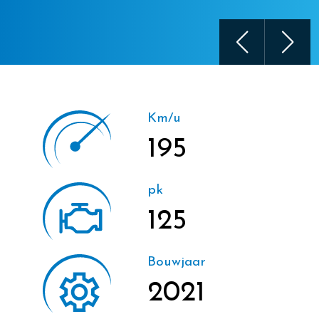
Km/u
195
pk
125
Bouwjaar
2021