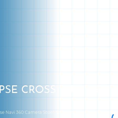
PSE CROSS SUV 5-drs
ise Navi 360 Camera Stoel-stuur verw.