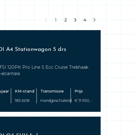
1
2
3
4
I A4 Stationwagon 5 drs
TFSI 120PK Pro Line S Ecc Cruise Trekhaak
-alcantara
jaar
KM-stand
Transmissie
Prijs
183.608
Handgeschakeld
€ 9.950, -