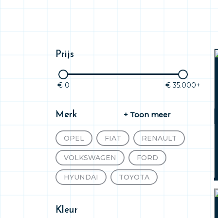
Prijs
€ 0
€ 35.000+
Merk
+ Toon meer
OPEL
FIAT
RENAULT
VOLKSWAGEN
FORD
HYUNDAI
TOYOTA
AUDI
BMW
Kleur
MERCEDES-BENZ
MINI