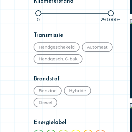
Kilometerstand
mpv ruimtewagen 5 drs
0
250.000+
Transmissie
Handgeschakeld
Automaat
Handgesch. 6-bak
Brandstof
Benzine
Hybride
Diesel
Energielabel