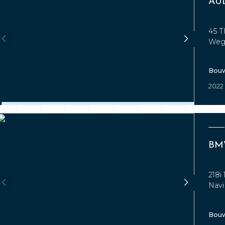
AUD
45 T
Wegk
Bouw
2022
218i
Navi
Bouw