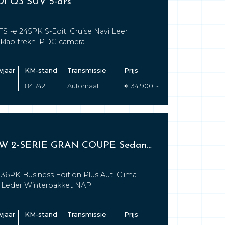
I Q3 SUV 5-drs
FSI-e 245PK S-Edit. Cruise Navi Leer
lap trekh. PDC camera
jaar
KM-stand
Transmissie
Prijs
84.742
Automaat
€ 34.900, -
BMW 2-SERIE GRAN COUPE Sedan 4 drs
 136PK Business Edition Plus Aut. Clima
 Leder Winterpakket NAP
jaar
KM-stand
Transmissie
Prijs