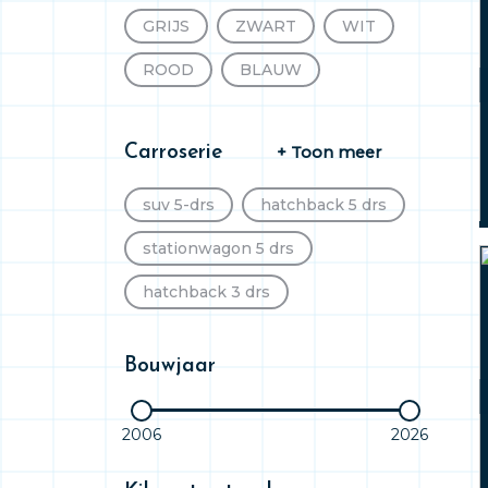
GRIJS
ZWART
WIT
SUZUKI
CUPRA
ROOD
BLAUW
JAGUAR
KIA
MAZDA
MITSUBISHI
NISSAN
Carroserie
+ Toon meer
PEUGEOT
suv 5-drs
hatchback 5 drs
stationwagon 5 drs
hatchback 3 drs
sedan 4 drs
Bouwjaar
gesloten bestel
cabriolet 2 drs
2006
2026
dubbele cabine