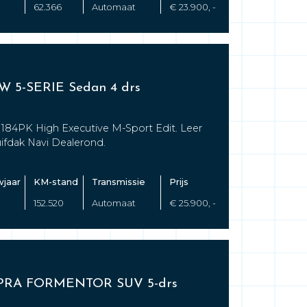
62.366
Automaat
€ 23.900, -
 5-SERIE Sedan 4 drs
 184PK High Executive M-Sport Edit. Leer
ifdak Navi Dealerond.
jaar
KM-stand
Transmissie
Prijs
152.520
Automaat
€ 25.900, -
PRA FORMENTOR SUV 5-drs