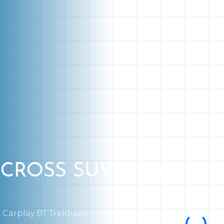
ROSS SUV 5-drs
C Carplay BT Trekhaak