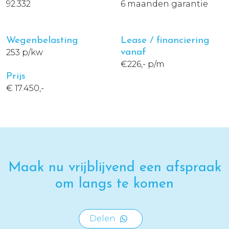
92.332
6 maanden garantie
Wegenbelasting
Lease / financiering
253 p/kw
vanaf
€226,- p/m
Prijs
€ 17.450,-
Maak nu vrijblijvend een afspraak
om langs te komen
Delen