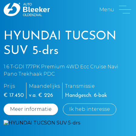
Menu
HYUNDAI TUCSON
SUV 5-drs
1.6 T-GDI 177PK Premium 4WD Ecc Cruise Navi
Pano Trekhaak PDC
Prijs
Maandelijks
Transmissie
€ 17.450
v.a. € 226
Handgesch. 6-bak
Meer informatie
Ik heb interesse