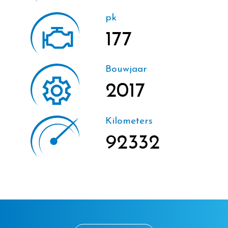
pk
177
Bouwjaar
2017
Kilometers
92332