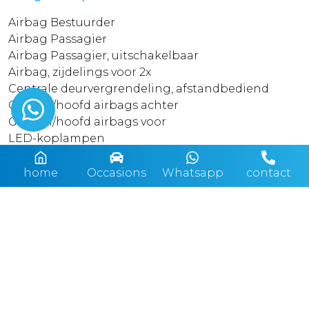
Airbag Bestuurder
Airbag Passagier
Airbag Passagier, uitschakelbaar
Airbag, zijdelings voor 2x
Centrale deurvergrendeling, afstandbediend
Gordijn/hoofd airbags achter
Gordijn/hoofd airbags voor
LED-koplampen
Mistlampen
Xenon-koplampen
home
Occasions
Whatsapp
contact
Techniek
ABS
Achteruit rij camera
ASR Anti doorslip regeling
Automatisch dimmende binnenspiegel
Bandenspanningscontrole