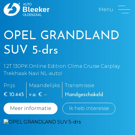
Menu
OPEL GRANDLAND
SUV 5-drs
1.2T 130PK Online Edition Clima Cruise Carplay
Trekhaak Navi NL-auto!
Prijs
Maandelijks
Transmissie
€ 10.445
v.a. € --
Handgeschakeld
Meer informatie
Ik heb interesse