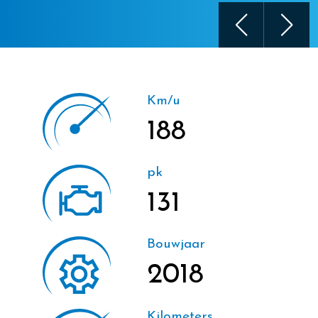
Km/u
188
pk
131
Bouwjaar
2018
Kilometers