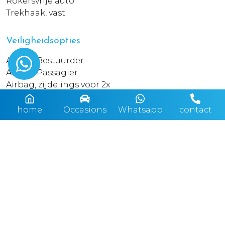
Rokersvrije auto
Trekhaak, vast
Veiligheidsopties
Airbag Bestuurder
Airbag Passagier
Airbag, zijdelings voor 2x
Centrale deurvergrendeling, afstandbediend
Gordijn/hoofd airbags achter
home
Occasions
Whatsapp
contact
Gordijn/hoofd airbags voor
Techniek
ABS
Automatisch dimmende binnenspiegel
Bandenspanningscontrole
Boordcomputer
Cruise control