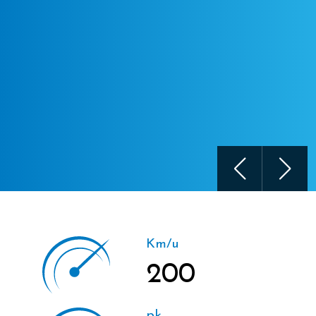
Km/u
200
pk