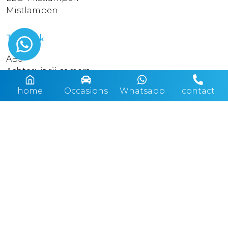
Mistlampen
Techniek
ABS
Achteruit rij camera
Adaptieve cruise control
home
Occasions
Whatsapp
contact
ASR Anti doorslip regeling
Automatisch dimmende binnenspiegel
Bandenspanningscontrole
Boordcomputer
Dynamisch Traction control
EBD
Elektrische ramen achter
Elektrische ramen voor
ESP
Head Up Display
Parkeerassistent