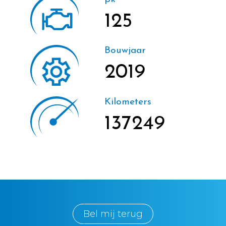
125
Bouwjaar
2019
Kilometers
137249
Bel mij terug