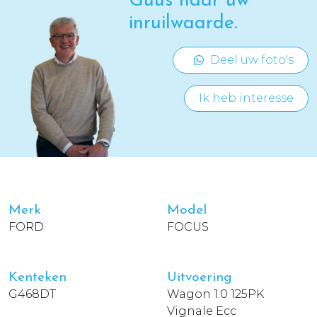
Guus naar uw
inruilwaarde.
Deel uw foto's
Ik heb interesse
Merk
Model
FORD
FOCUS
Kenteken
Uitvoering
G468DT
Wagon 1.0 125PK
Vignale Ecc